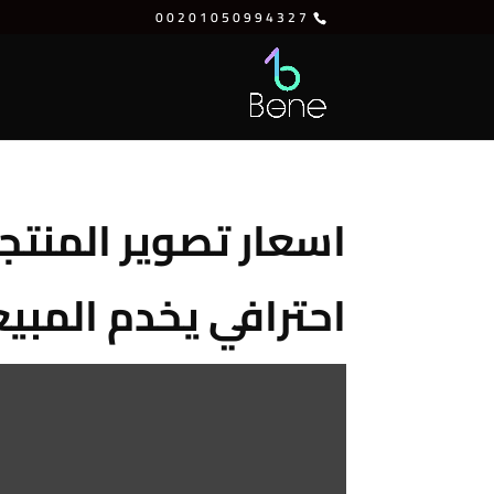
⁦00201050994327⁩
احترافي يخدم المبي